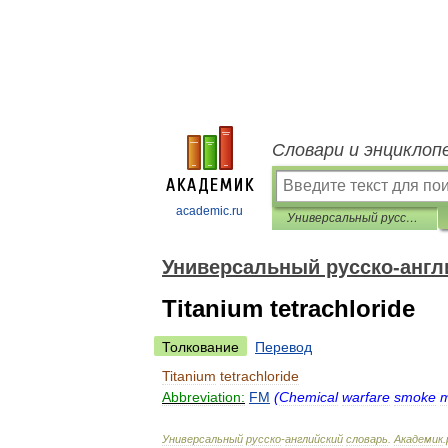
Словари и энциклоп
academic.ru
Универсальный русско-английский словарь
Универсальный русско-англ
Titanium tetrachloride
Толкование
Перевод
Titanium
tetrachloride
Abbreviation:
FM
(
Chemical
warfare
smoke
m
Универсальный
русско
-
английский
словарь
.
Академик
.