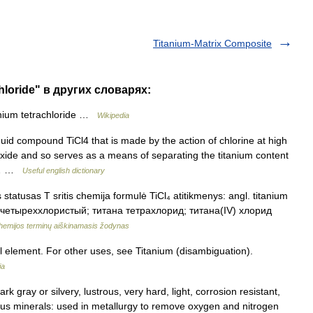
Titanium-Matrix Composite
hloride" в других словарях:
ium tetrachloride …
Wikipedia
quid compound TiCl4 that is made by the action of chlorine at high
oxide and so serves as a means of separating the titanium content
ed… …
Useful english dictionary
 statusas T sritis chemija formulė TiCl₄ atitikmenys: angl. titanium
итан четыреххлористый; титана тетрахлорид; титана(IV) хлорид
hemijos terminų aiškinamasis žodynas
l element. For other uses, see Titanium (disambiguation).
ia
 gray or silvery, lustrous, very hard, light, corrosion resistant,
ous minerals: used in metallurgy to remove oxygen and nitrogen