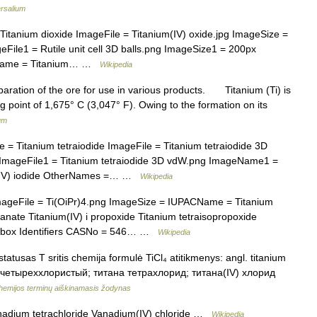
rsalium
anium dioxide ImageFile = Titanium(IV) oxide.jpg ImageSize =
ile1 = Rutile unit cell 3D balls.png ImageSize1 = 200px
ACName = Titanium… …
Wikipedia
tion of the ore for use in various products. Titanium (Ti) is
ing point of 1,675° C (3,047° F). Owing to the formation on its
um
Titanium tetraiodide ImageFile = Titanium tetraiodide 3D
 ImageFile1 = Titanium tetraiodide 3D vdW.png ImageName1 =
m(IV) iodide OtherNames =… …
Wikipedia
eFile = Ti(OiPr)4.png ImageSize = IUPACName = Titanium
anate Titanium(IV) i propoxide Titanium tetraisopropoxide
hembox Identifiers CASNo = 546… …
Wikipedia
tatusas T sritis chemija formulė TiCl₄ atitikmenys: angl. titanium
итан четыреххлористый; титана тетрахлорид; титана(IV) хлорид
hemijos terminų aiškinamasis žodynas
dium tetrachloride Vanadium(IV) chloride …
Wikipedia