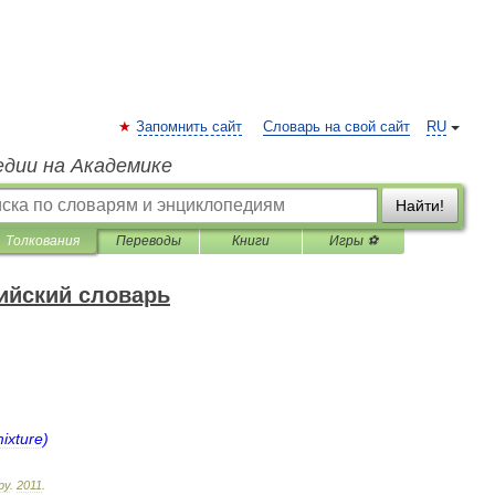
Запомнить сайт
Словарь на свой сайт
RU
едии на Академике
Найти!
Толкования
Переводы
Книги
Игры ⚽
ийский словарь
ixture
)
ру
.
2011
.