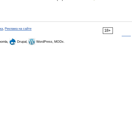
ка
,
Реклама на сайте
18+
omla,
Drupal,
WordPress, MODx.