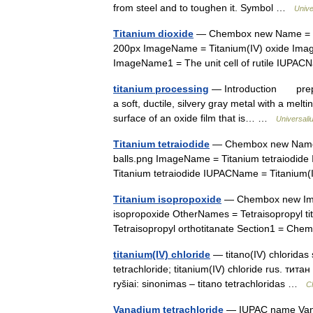
from steel and to toughen it. Symbol …
Unive
Titanium dioxide
— Chembox new Name = Tit
200px ImageName = Titanium(IV) oxide ImageF
ImageName1 = The unit cell of rutile IUP
titanium processing
— Introduction prepara
a soft, ductile, silvery gray metal with a melt
surface of an oxide film that is… …
Universali
Titanium tetraiodide
— Chembox new Name = 
balls.png ImageName = Titanium tetraiodide
Titanium tetraiodide IUPACName = Titaniu
Titanium isopropoxide
— Chembox new Imag
isopropoxide OtherNames = Tetraisopropyl tit
Tetraisopropyl orthotitanate Section1 = C
titanium(IV) chloride
— titano(IV) chloridas s
tetrachloride; titanium(IV) chloride rus. т
ryšiai: sinonimas – titano tetrachloridas …
C
Vanadium tetrachloride
— IUPAC name Vana