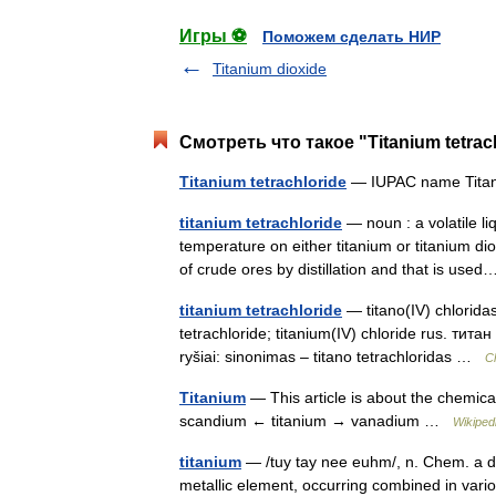
Игры ⚽
Поможем сделать НИР
Titanium dioxide
Смотреть что такое "Titanium tetrac
Titanium tetrachloride
— IUPAC name Titan
titanium tetrachloride
— noun : a volatile li
temperature on either titanium or titanium di
of crude ores by distillation and that is us
titanium tetrachloride
— titano(IV) chloridas
tetrachloride; titanium(IV) chloride rus. т
ryšiai: sinonimas – titano tetrachloridas …
C
Titanium
— This article is about the chemica
scandium ← titanium → vanadium …
Wikiped
titanium
— /tuy tay nee euhm/, n. Chem. a dark
metallic element, occurring combined in vari